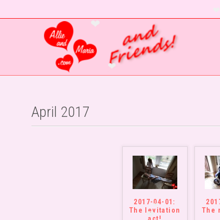
❤
❤
❤
April 2017
2017-04-01:
201
The levitation
The 
act!