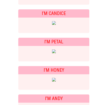
I’M CANDICE
I’M PETAL
I’M HONEY
I’M ANDY