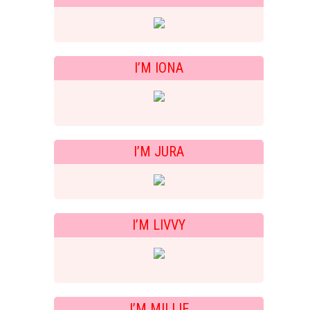
I’M IONA
I’M JURA
I’M LIVVY
I’M MILLIE