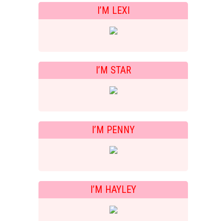
I’M LEXI
I’M STAR
I’M PENNY
I’M HAYLEY