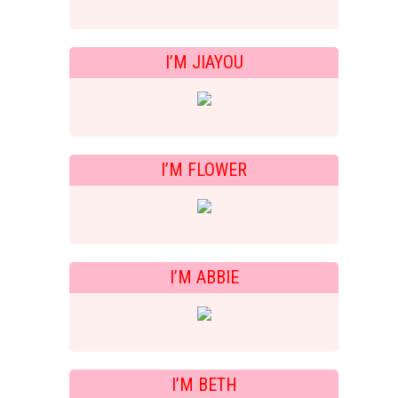
I’M JIAYOU
I’M FLOWER
I’M ABBIE
I’M BETH