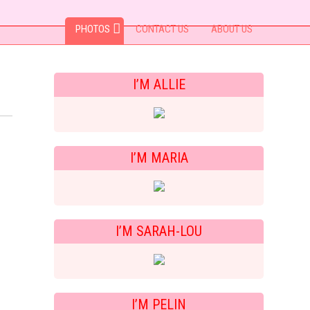
PHOTOS
CONTACT US
ABOUT US
I’M ALLIE
I’M MARIA
I’M SARAH-LOU
I’M PELIN