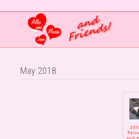
❤
❤
❤
May 2018
201
❤
Pelin
and 