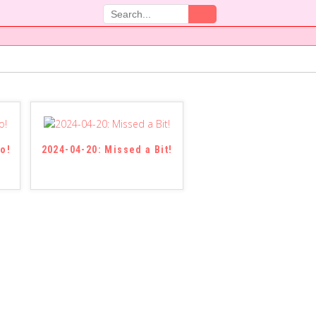
co!
2024-04-20: Missed a Bit!