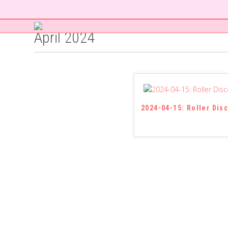
April 2024
2024-04-15: Roller Dis