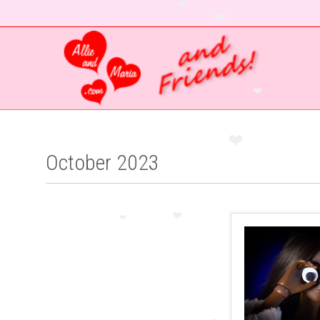
❤
❤
❤
❤
❤
October 2023
❤
❤
❤
❤